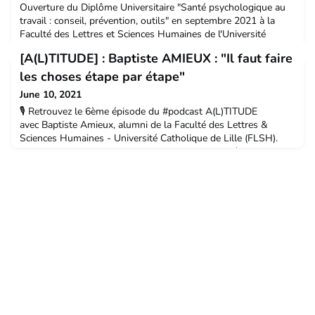
Ouverture du Diplôme Universitaire "Santé psychologique au
travail : conseil, prévention, outils" en septembre 2021 à la
Faculté des Lettres et Sciences Humaines de l'Université
Catholique de Lille. L'objectif de la formation Analyser les
[A(L)TITUDE] : Baptiste AMIEUX : "Il faut faire
situations Proposer des plans d’action adaptés Mobiliser un
réseau d’experts Accompagner la mise en place des
les choses étape par étape"
solutions A qui s'adresse ce Diplôme Universitaire
June 10, 2021
🎙️ Retrouvez le 6ème épisode du #podcast A(L)TITUDE
avec Baptiste Amieux, alumni de la Faculté des Lettres &
Sciences Humaines - Université Catholique de Lille (FLSH).
Baptiste revient sur l'histoire de son recrutement à l' #ONU et
sur son apprentissage de la question migratoire💬 A(L)TITUDE,
c'est la chaîne de podcasts des Facultés de l'Université
Catholique de Lille 👉 tous les 15 jours, un alu